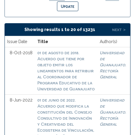
next >
Showing results 1 to 20 of 13231
Issue Date
Title
Author(s)
01 de agosto de 2018.
Universidad
8-Oct-2018
Acuerdo que tiene por
de
objeto emitir los
Guanajuato.
lineamientos para retribuir
Rectoría
al Coordinador de
General
Programa Educativo de la
Universidad de Guanajuato
01 de junio de 2022.
Universidad
8-Jun-2022
Acuerdo que modifica la
de
constitución del Consejo
Guanajuato.
Consultivo de Innovación
Rectoría
y Creatividad del
General
Ecosistema de Vinculación,