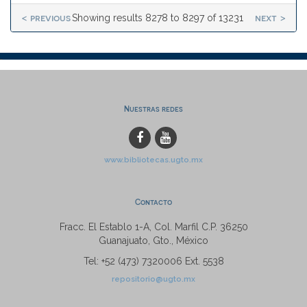
< previous
next >
Showing results 8278 to 8297 of 13231
Nuestras redes
www.bibliotecas.ugto.mx
Contacto
Fracc. El Establo 1-A, Col. Marfil C.P. 36250
Guanajuato, Gto., México
Tel: +52 (473) 7320006 Ext. 5538
repositorio@ugto.mx