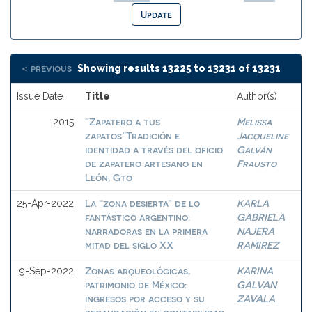
< previous
Showing results 13225 to 13231 of 13231
Issue Date
Title
Author(s)
“Zapatero a tus
Melissa
2015
zapatos”Tradición e
Jacqueline
identidad a través del oficio
Galván
de zapatero artesano en
Frausto
León, Gto
La “zona desierta” de lo
KARLA
25-Apr-2022
fantástico argentino:
GABRIELA
narradoras en la primera
NAJERA
mitad del siglo XX
RAMIREZ
Zonas arqueológicas,
KARINA
9-Sep-2022
patrimonio de México:
GALVAN
ingresos por acceso y su
ZAVALA