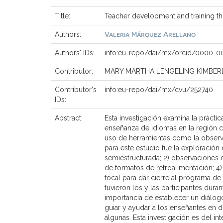
Title:
Teacher development and training th
Valeria Márquez Arellano
Authors:
Authors' IDs:
info:eu-repo/dai/mx/orcid/0000-0
Contributor:
MARY MARTHA LENGELING KIMBER
Contributor's
info:eu-repo/dai/mx/cvu/252740
IDs:
Abstract:
Esta investigación examina la práctic
enseñanza de idiomas en la región ce
uso de herramientas como la observ
para este estudio fue la exploración 
semiestructurada; 2) observaciones 
de formatos de retroalimentación; 4)
focal para dar cierre al programa de
tuvieron los y las participantes dura
importancia de establecer un diálog
guiar y ayudar a los enseñantes en 
algunas. Esta investigación es del i