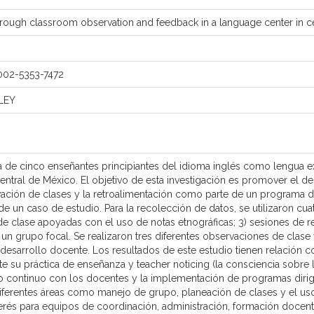
rough classroom observation and feedback in a language center in c
002-5353-7472
LEY
a de cinco enseñantes principiantes del idioma inglés como lengua extr
ntral de México. El objetivo de esta investigación es promover el de
ación de clases y la retroalimentación como parte de un programa d
de un caso de estudio. Para la recolección de datos, se utilizaron cuatr
de clase apoyadas con el uso de notas etnográficas; 3) sesiones de r
 un grupo focal. Se realizaron tres diferentes observaciones de clase 
 desarrollo docente. Los resultados de este estudio tienen relación c
nte su práctica de enseñanza y teacher noticing (la consciencia sobre
o continuo con los docentes y la implementación de programas dirig
diferentes áreas como manejo de grupo, planeación de clases y el u
nterés para equipos de coordinación, administración, formación docen