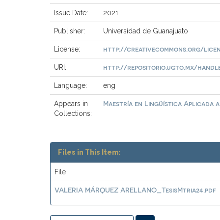
Issue Date:
2021
Publisher:
Universidad de Guanajuato
http://creativecommons.org/licen
License:
http://repositorio.ugto.mx/handle/
URI:
Language:
eng
Maestría en Lingüística Aplicada 
Appears in
Collections:
Files in This Item:
File
VALERIA MÁRQUEZ ARELLANO_TesisMtria24.pdf