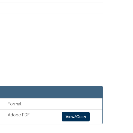
Format
Adobe PDF
View/Open