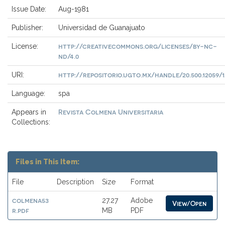
Issue Date:
Aug-1981
Publisher:
Universidad de Guanajuato
http://creativecommons.org/licenses/by-nc-
License:
nd/4.0
http://repositorio.ugto.mx/handle/20.500.12059/1
URI:
Language:
spa
Revista Colmena Universitaria
Appears in
Collections:
Files in This Item:
File
Description
Size
Format
colmena53
27.27
Adobe
View/Open
r.pdf
MB
PDF