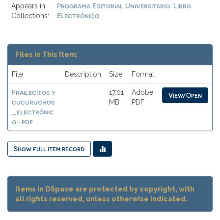
Programa Editorial Universitario. Libro
Appears in
Electrónico
Collections:
Files in This Item:
File
Description
Size
Format
Frailecitos y
17.01
Adobe
View/Open
cucuruchos
MB
PDF
_electrónic
o-.pdf
Show full item record
Items in DSpace are protected by copyright, with
all rights reserved, unless otherwise indicated.