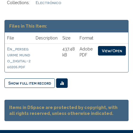
Electrónico
Collections:
Files in This Item:
File
Description
Size
Format
En_perseg
437.48
Adobe
View/Open
uirme mund
kB
PDF
o_digital-2
60205.pdf
Show full item record
Items in DSpace are protected by copyright, with
all rights reserved, unless otherwise indicated.