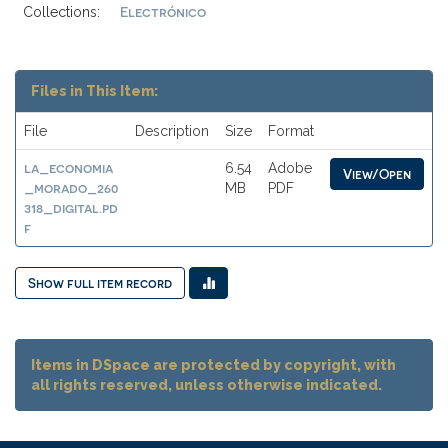
Electrónico
Collections:
Files in This Item:
File
Description
Size
Format
la_economia
6.54
Adobe
View/Open
_morado_260
MB
PDF
318_digital.pd
f
Show full item record
Items in DSpace are protected by copyright, with
all rights reserved, unless otherwise indicated.