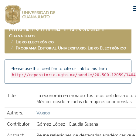
Skip
navigation
Repositorio Institucional de la Universidad de
Guanajuato
Libro electrónico
Programa Editorial Universitario. Libro Electrónico
Please use this identifier to cite or link to this item:
http://repositorio.ugto.mx/handle/20.500.12059/1404
Title:
La economía en morado: los retos del desarrollo 
México, desde miradas de mujeres economistas
Varios
Authors:
Contributor:
Gómez López , Claudia Susana
Abstract:
Reúne reflexiones de destacadas académicas que,