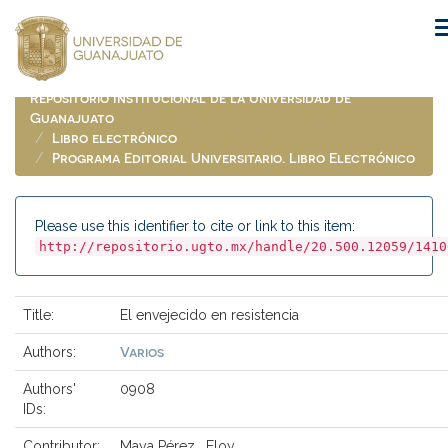
Skip
navigation
Repositorio Institucional de la Universidad de
Guanajuato
Libro electrónico
Programa Editorial Universitario. Libro Electrónico
Please use this identifier to cite or link to this item:
http://repositorio.ugto.mx/handle/20.500.12059/1410
Title:
El envejecido en resistencia
Varios
Authors:
Authors'
0908
IDs:
Contributor:
Maya Pérez , Eloy