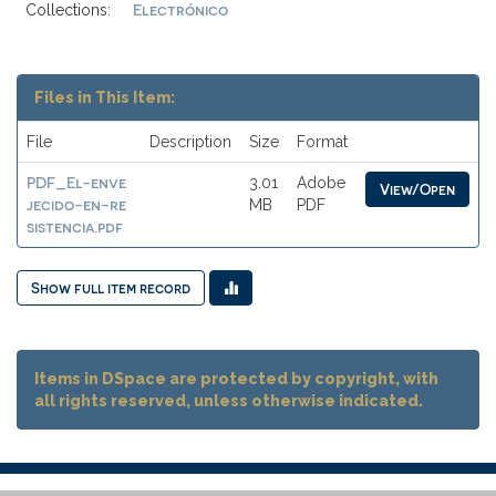
Electrónico
Collections:
Files in This Item:
File
Description
Size
Format
PDF_El-enve
3.01
Adobe
View/Open
jecido-en-re
MB
PDF
sistencia.pdf
Show full item record
Items in DSpace are protected by copyright, with
all rights reserved, unless otherwise indicated.