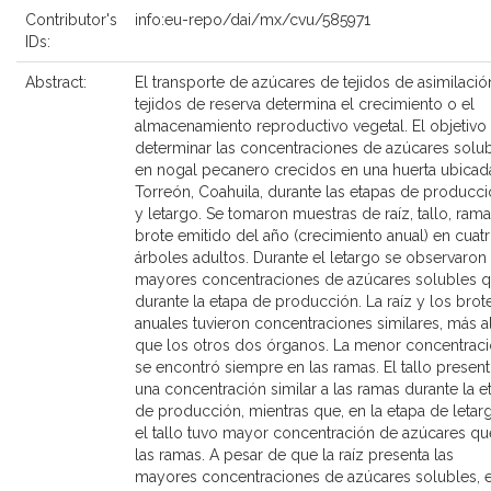
Contributor's
info:eu-repo/dai/mx/cvu/585971
IDs:
Abstract:
El transporte de azúcares de tejidos de asimilació
tejidos de reserva determina el crecimiento o el
almacenamiento reproductivo vegetal. El objetivo
determinar las concentraciones de azúcares solu
en nogal pecanero crecidos en una huerta ubicad
Torreón, Coahuila, durante las etapas de producc
y letargo. Se tomaron muestras de raíz, tallo, rama
brote emitido del año (crecimiento anual) en cuat
árboles adultos. Durante el letargo se observaron
mayores concentraciones de azúcares solubles 
durante la etapa de producción. La raíz y los brot
anuales tuvieron concentraciones similares, más a
que los otros dos órganos. La menor concentrac
se encontró siempre en las ramas. El tallo presen
una concentración similar a las ramas durante la e
de producción, mientras que, en la etapa de letar
el tallo tuvo mayor concentración de azúcares qu
las ramas. A pesar de que la raíz presenta las
mayores concentraciones de azúcares solubles, e