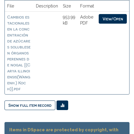
File
Description
Size
Format
Cambios es
953.99
Adobe
View/Open
tacionales
kB
PDF
en la conc
entración
de azúcare
s solublese
n órganos
perennes d
e nogal [(C
arya illinoi
ensis(Wang
enh.) Koc
h)].pdf
Show full item record
Items in DSpace are protected by copyright, with