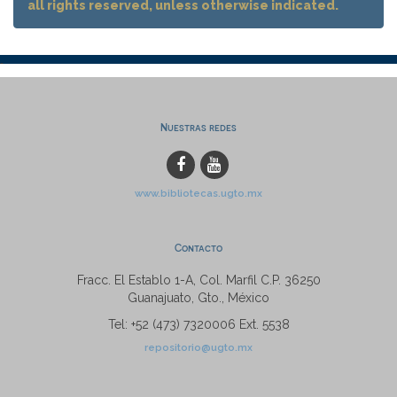
all rights reserved, unless otherwise indicated.
Nuestras redes
www.bibliotecas.ugto.mx
Contacto
Fracc. El Establo 1-A, Col. Marfil C.P. 36250
Guanajuato, Gto., México
Tel: +52 (473) 7320006 Ext. 5538
repositorio@ugto.mx