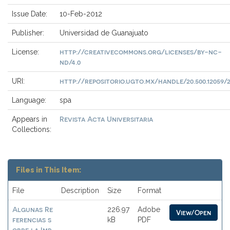
Issue Date:
10-Feb-2012
Publisher:
Universidad de Guanajuato
http://creativecommons.org/licenses/by-nc-
License:
nd/4.0
http://repositorio.ugto.mx/handle/20.500.12059/2
URI:
Language:
spa
Revista Acta Universitaria
Appears in
Collections:
Files in This Item:
File
Description
Size
Format
Algunas Re
226.97
Adobe
View/Open
ferencias s
kB
PDF
obre la Imp