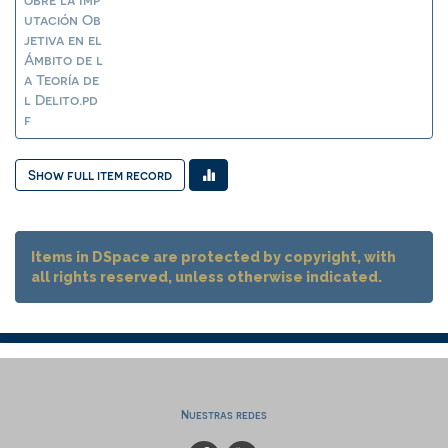
utación Ob
jetiva en el
Ámbito de l
a Teoría de
l Delito.pd
f
Show full item record
Items in DSpace are protected by copyright, with
all rights reserved, unless otherwise indicated.
Nuestras redes