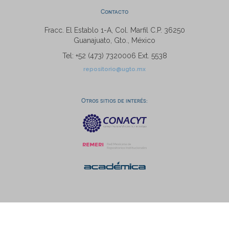
Contacto
Fracc. El Establo 1-A, Col. Marfil C.P. 36250
Guanajuato, Gto., México
Tel: +52 (473) 7320006 Ext. 5538
repositorio@ugto.mx
Otros sitios de interés: