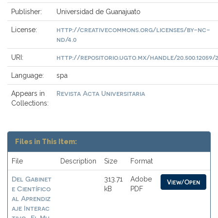
Publisher:
Universidad de Guanajuato
http://creativecommons.org/licenses/by-nc-
License:
nd/4.0
http://repositorio.ugto.mx/handle/20.500.12059/2
URI:
Language:
spa
Revista Acta Universitaria
Appears in
Collections:
Files in This Item:
File
Description
Size
Format
Del Gabinet
313.71
Adobe
View/Open
e Científico
kB
PDF
al Aprendiz
aje Interac
tivo_El Mu