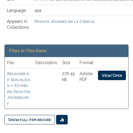
Language:
spa
Revista Jóvenes en la Ciencia
Appears in
Collections:
Files in This Item:
File
Description
Size
Format
Relación d
276.49
Adobe
View/Open
e Sexualida
kB
PDF
d y Estrés
en Adultos
Jóvenes.pd
f
Show full item record