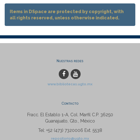
Items in DSpace are protected by copyright, with
all rights reserved, unless otherwise indicated.
Nuestras redes
www.bibliotecas.ugto.mx
Contacto
Fracc. El Establo 1-A, Col. Marfil C.P. 36250
Guanajuato, Gto., México
Tel: +52 (473) 7320006 Ext. 5538
repositorio@ugto.mx