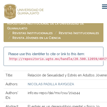
Skip
navigation
Repositorio Institucional de la Universidad de
Guanajuato
Revistas Institucionales
Revistas Institucionales
Revista Jóvenes en la Ciencia
Please use this identifier to cite or link to this item:
http://repositorio.ugto.mx/handle/20.500.12059/4057
Title:
Relación de Sexualidad y Estrés en Adultos Jóvene
NICOLAS PADILLA RAYGOZA
Authors:
Authors'
info:eu-repo/dai/mx/cvu/204144
IDs:
Abstract:
El estrés es un desequilibrio mental y físico, lo