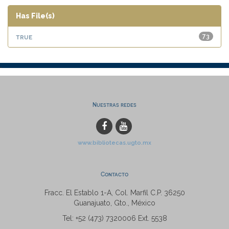
Has File(s)
true
73
Nuestras redes
www.bibliotecas.ugto.mx
Contacto
Fracc. El Establo 1-A, Col. Marfil C.P. 36250
Guanajuato, Gto., México
Tel: +52 (473) 7320006 Ext. 5538