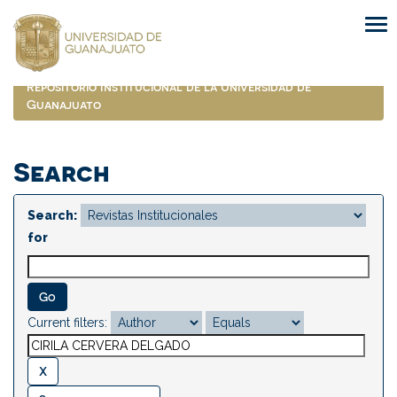
Skip
navigation
Repositorio Institucional de la Universidad de
Guanajuato
Search
Search:
for
Current filters: