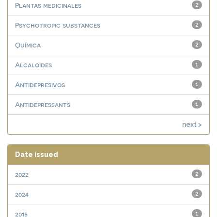
Plantas medicinales
2
Psychotropic substances
2
Química
2
Alcaloides
1
Antidepresivos
1
Antidepressants
1
next >
Date issued
2022
2
2024
2
2015
1