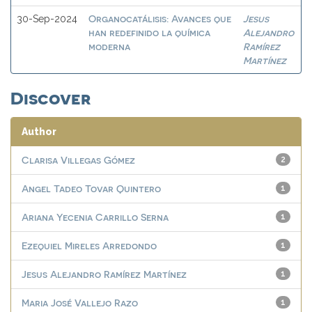
Organocatálisis: Avances que
Jesus
30-Sep-2024
han redefinido la química
Alejandro
moderna
Ramírez
Martínez
Discover
Author
Clarisa Villegas Gómez
2
Angel Tadeo Tovar Quintero
1
Ariana Yecenia Carrillo Serna
1
Ezequiel Mireles Arredondo
1
Jesus Alejandro Ramírez Martínez
1
Maria José Vallejo Razo
1