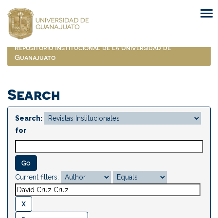
Skip
navigation
Repositorio Institucional de la Universidad de
Guanajuato
Search
Search:
for
Current filters: