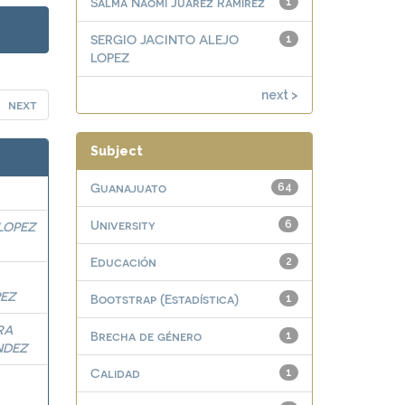
Salma Naomi Juárez Ramírez
1
SERGIO JACINTO ALEJO
1
LOPEZ
next >
next
Subject
Guanajuato
64
University
6
LOPEZ
Educación
2
PEZ
Bootstrap (Estadística)
1
RA
Brecha de género
1
NDEZ
Calidad
1