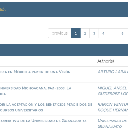
s).
2
3
4
8
previous
1
...
Author(s)
eza en México a partir de una Visión
ARTURO LARA 
Universidad Michoacana, 1961-2003. La
MIGUEL ANGEL
ica
GUTIERREZ LO
ir la aceptación y los beneficios percibidos de
RAMON VENTU
 cursos universitarios
ROQUE HERNA
formativo de la Universidad de Guanajuato.
Universidad de
Guanajuato