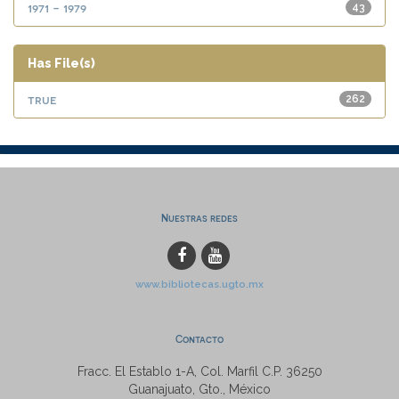
1971 - 1979
43
Has File(s)
true
262
Nuestras redes
www.bibliotecas.ugto.mx
Contacto
Fracc. El Establo 1-A, Col. Marfil C.P. 36250
Guanajuato, Gto., México