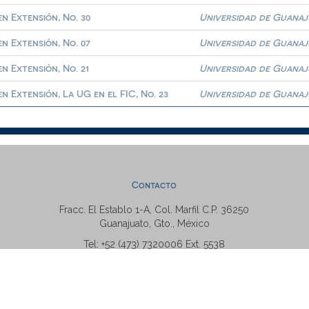
n Extensión, No. 30
Universidad de Guana
n Extensión, No. 07
Universidad de Guana
n Extensión, No. 21
Universidad de Guana
n Extensión, La UG en el FIC, No. 23
Universidad de Guana
Contacto
Fracc. El Establo 1-A, Col. Marfil C.P. 36250
Guanajuato, Gto., México
Tel: +52 (473) 7320006 Ext. 5538
repositorio@ugto.mx