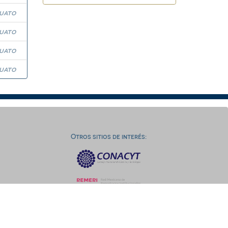
juato
juato
juato
juato
Otros sitios de interés: