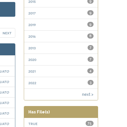
2015
9
2017
9
2019
9
next
2016
8
2013
7
2020
7
juato
2021
4
juato
2022
3
juato
next >
juato
Has File(s)
juato
juato
true
75