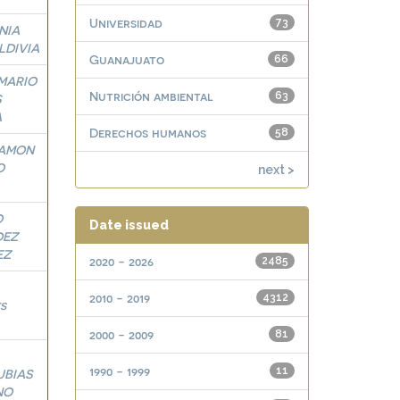
Universidad
73
NIA
LDIVIA
Guanajuato
66
MARIO
Nutrición ambiental
63
S
A
Derechos humanos
58
RAMON
O
next >
O
Date issued
DEZ
EZ
2020 - 2026
2485
2010 - 2019
4312
s
2000 - 2009
81
1990 - 1999
11
BIAS
NO