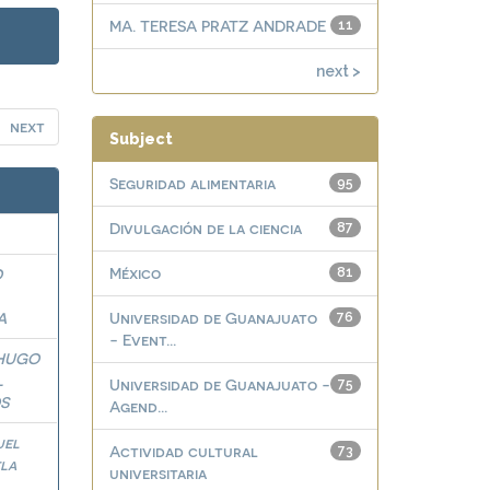
MA. TERESA PRATZ ANDRADE
11
next >
next
Subject
Seguridad alimentaria
95
Divulgación de la ciencia
87
México
O
81
A
Universidad de Guanajuato
76
- Event...
HUGO
L
Universidad de Guanajuato -
75
S
Agend...
uel
Actividad cultural
73
la
universitaria