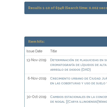
Results 1-10 of 6948 (Search time: 0.002 sec
Item hits:
Issue Date
Title
Determinación de plaguicidas en s
13-Nov-2019
cromatografía de líquidos de alta
arreglo de diodos (DAD)
Crecimiento urbano de Ciudad Juár
6-Nov-2019
en las coberturas y uso de suelo 
Cambios estacionales en la conce
30-Oct-2019
de nogal [(Carya illinoiensis(Wan