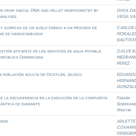
tion from faecal DNA and pellet morphometry by
DIXIA DA
analyses
VEGA VA
 y químicas de un suelo debido a un proceso de
CARLOS 
ame de hidrocarburos
MORALE
BAUTIST
tión eficiente de los servicios de agua potable,
OJILVE 
República Dominicana
MEDRAN
PEREZ
en población adulta de Ocotlán, Jalisco
EDUARD
HERNAN
GONZAL
e la decoherencia en la ejecución de la compuerta
Fabián
ántica de diamante
Soberane
Martín
anos
ARLETTE
COVARRU
FEREGRI