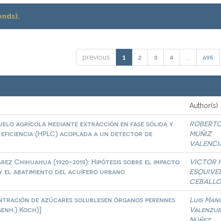
onds).
2
3
4
695
previous
1
...
Author(s)
uelo agrícola mediante extracción en fase sólida y
ROBERT
 eficiencia (HPLC) acoplada a un detector de
MUÑIZ
VALENCI
ez Chihuahua (1920-2015): Hipótesis sobre el impacto
VICTOR 
y el abatimiento del acuífero urbano
ESQUIVE
CEBALLO
ntración de azúcares solublesen órganos perennes
Luis Man
genh.) Koch)]
Valenzue
Núñez