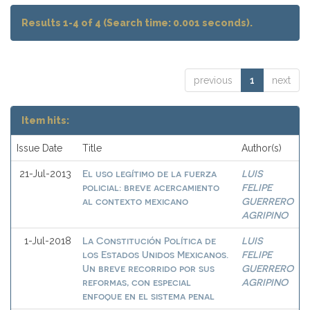
Results 1-4 of 4 (Search time: 0.001 seconds).
previous
1
next
Item hits:
Issue Date
Title
Author(s)
El uso legítimo de la fuerza
LUIS
21-Jul-2013
policial: breve acercamiento
FELIPE
al contexto mexicano
GUERRERO
AGRIPINO
La Constitución Política de
LUIS
1-Jul-2018
los Estados Unidos Mexicanos.
FELIPE
Un breve recorrido por sus
GUERRERO
reformas, con especial
AGRIPINO
enfoque en el sistema penal