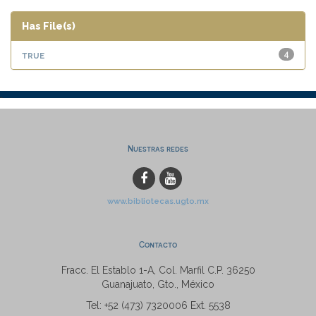
Has File(s)
true
4
Nuestras redes
www.bibliotecas.ugto.mx
Contacto
Fracc. El Establo 1-A, Col. Marfil C.P. 36250
Guanajuato, Gto., México
Tel: +52 (473) 7320006 Ext. 5538