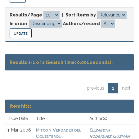
Results/Page
|
Sort items by
In order
Authors/record
Results 1-1 of 1 (Search time: 0.001 seconds).
previous
1
next
Item hits:
Issue Date
Title
Author(s)
Mitos y Verdades del
Elizabeth
1-Mar-2006
Colesterol
Rodríguez Guzmán