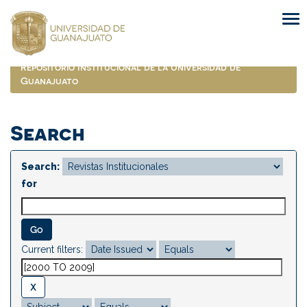
Skip
navigation
Repositorio Institucional de la Universidad de
Guanajuato
Search
Search:
for
Current filters: