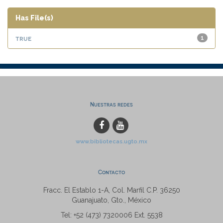
Has File(s)
true
1
Nuestras redes
www.bibliotecas.ugto.mx
Contacto
Fracc. El Establo 1-A, Col. Marfil C.P. 36250
Guanajuato, Gto., México
Tel: +52 (473) 7320006 Ext. 5538