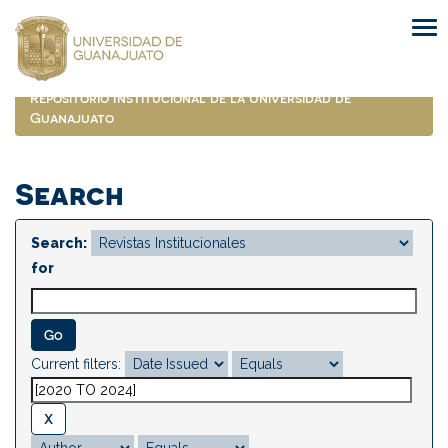
Skip
navigation
Repositorio Institucional de la Universidad de
Guanajuato
Search
Search:
for
Current filters: