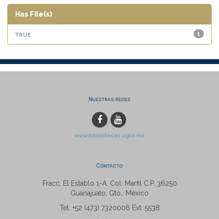
Has File(s)
true
1
Nuestras redes
www.bibliotecas.ugto.mx
Contacto
Fracc. El Establo 1-A, Col. Marfil C.P. 36250
Guanajuato, Gto., México
Tel: +52 (473) 7320006 Ext. 5538