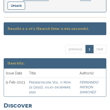
Results 1-1 of 1 (Search time: 0.001 seconds).
previous
1
next
Item hits:
Issue Date
Title
Author(s)
Presentación Vol. 11 Núm.
FERNANDO
9-Feb-2023
22 (2022): julio-diciembre
PATRON
2022
SANCHEZ
Discover