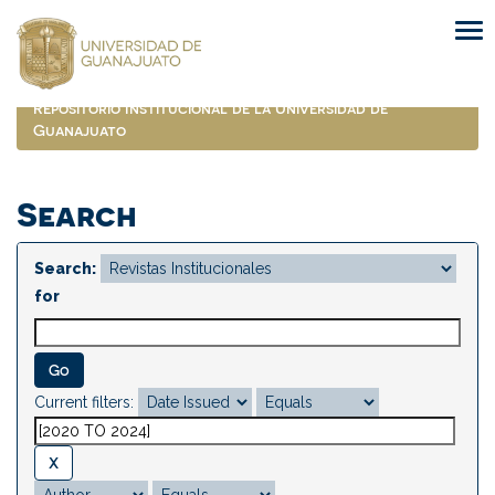
Skip
navigation
Repositorio Institucional de la Universidad de
Guanajuato
Search
Search:
for
Current filters: