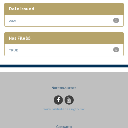
Date issued
2021
1
Has File(s)
true
1
Nuestras redes
www.bibliotecas.ugto.mx
Contacto