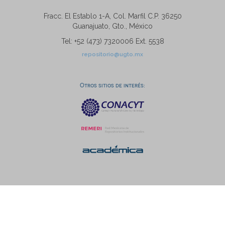
Fracc. El Establo 1-A, Col. Marfil C.P. 36250
Guanajuato, Gto., México
Tel: +52 (473) 7320006 Ext. 5538
repositorio@ugto.mx
Otros sitios de interés: