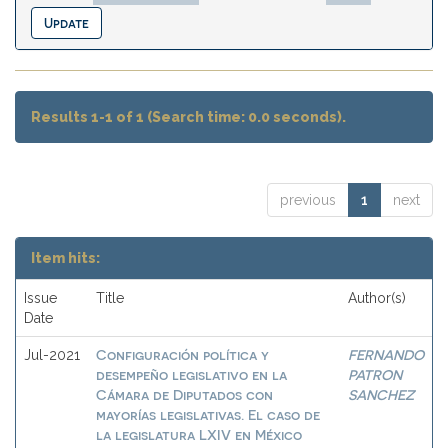
Results 1-1 of 1 (Search time: 0.0 seconds).
previous
1
next
Item hits:
Issue
Title
Author(s)
Date
Configuración política y
FERNANDO
Jul-2021
desempeño legislativo en la
PATRON
Cámara de Diputados con
SANCHEZ
mayorías legislativas. El caso de
la legislatura LXIV en México