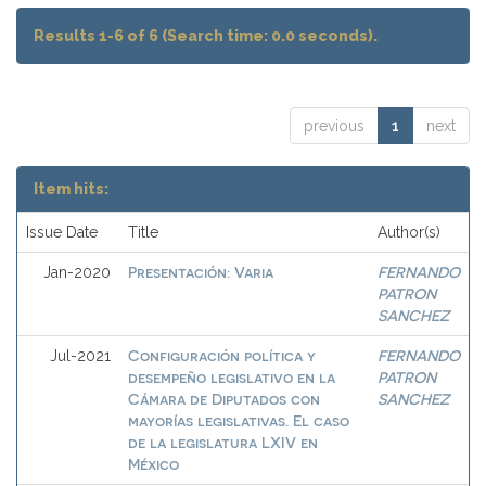
Results 1-6 of 6 (Search time: 0.0 seconds).
previous
1
next
Item hits:
Issue Date
Title
Author(s)
Presentación: Varia
FERNANDO
Jan-2020
PATRON
SANCHEZ
Configuración política y
FERNANDO
Jul-2021
desempeño legislativo en la
PATRON
Cámara de Diputados con
SANCHEZ
mayorías legislativas. El caso
de la legislatura LXIV en
México