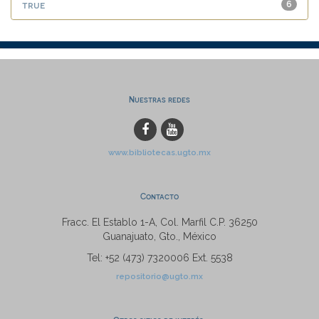
true
6
Nuestras redes
www.bibliotecas.ugto.mx
Contacto
Fracc. El Establo 1-A, Col. Marfil C.P. 36250
Guanajuato, Gto., México
Tel: +52 (473) 7320006 Ext. 5538
repositorio@ugto.mx