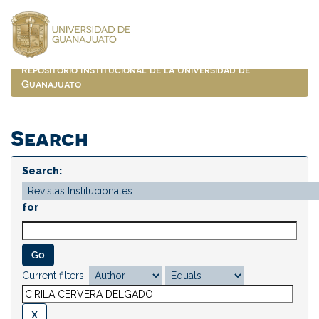
Skip
navigation
Repositorio Institucional de la Universidad de
Guanajuato
Search
Search:
for
Current filters: