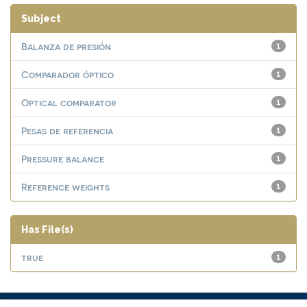
Subject
Balanza de presión
1
Comparador óptico
1
Optical comparator
1
Pesas de referencia
1
Pressure balance
1
Reference weights
1
Has File(s)
true
1