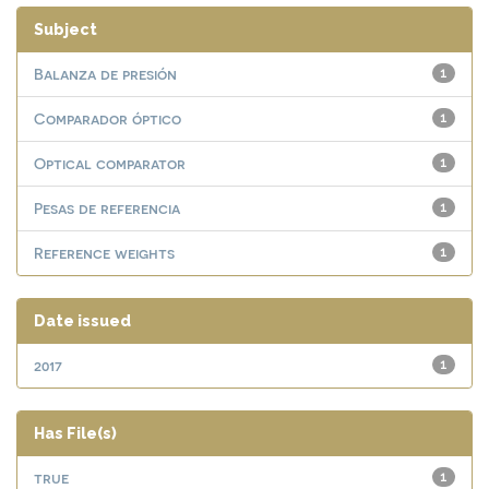
Subject
Balanza de presión
1
Comparador óptico
1
Optical comparator
1
Pesas de referencia
1
Reference weights
1
Date issued
2017
1
Has File(s)
true
1