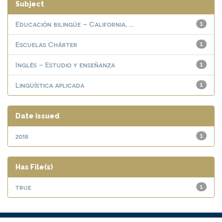
Subject
Educación bilingüe – California, ...
1
Escuelas Chárter
1
Inglés – Estudio y enseñanza
1
Lingüística aplicada
1
Date issued
2018
1
Has File(s)
true
1