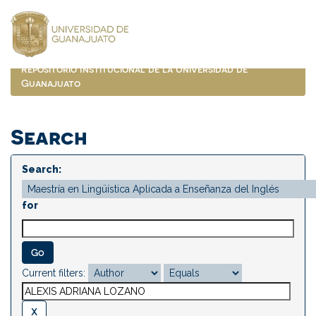
Skip
navigation
Repositorio Institucional de la Universidad de
Guanajuato
Search
Search:
for
Current filters: