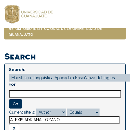
Skip
navigation
Repositorio Institucional de la Universidad de
Guanajuato
Search
Search:
for
Current filters: