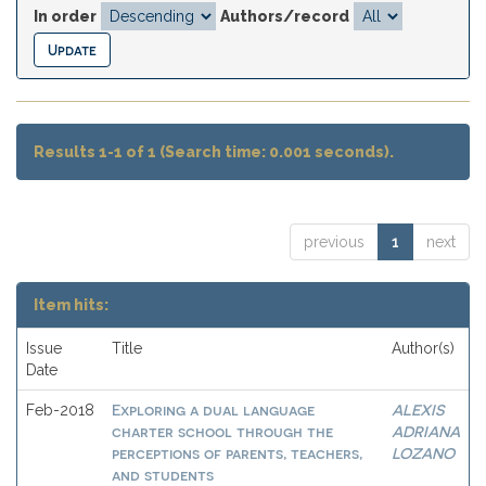
In order
Authors/record
Results 1-1 of 1 (Search time: 0.001 seconds).
previous
1
next
Item hits:
Issue
Title
Author(s)
Date
Exploring a dual language
ALEXIS
Feb-2018
charter school through the
ADRIANA
perceptions of parents, teachers,
LOZANO
and students