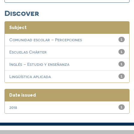
Discover
Subject
Comunidad escolar – Percepciones
1
Escuelas Chárter
1
Inglés – Estudio y enseñanza
1
Lingüística aplicada
1
Date issued
2018
1