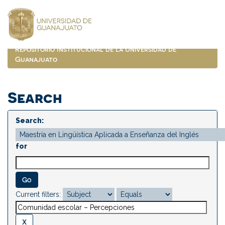
Skip
navigation
Repositorio Institucional de la Universidad de
Guanajuato
Search
Search:
for
Current filters: