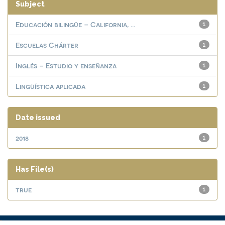
Subject
Educación bilingüe – California, ...
1
Escuelas Chárter
1
Inglés – Estudio y enseñanza
1
Lingüística aplicada
1
Date issued
2018
1
Has File(s)
true
1