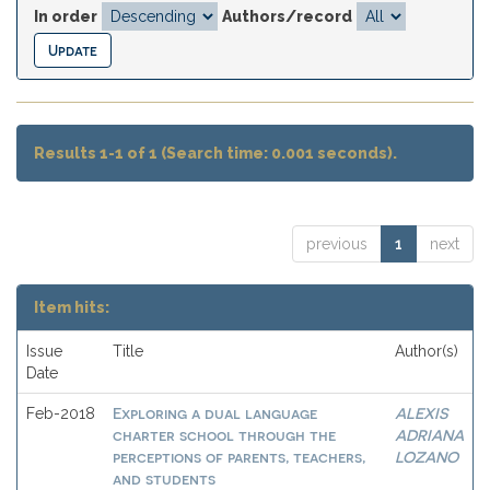
In order
Authors/record
Results 1-1 of 1 (Search time: 0.001 seconds).
previous
1
next
Item hits:
Issue
Title
Author(s)
Date
Exploring a dual language
ALEXIS
Feb-2018
charter school through the
ADRIANA
perceptions of parents, teachers,
LOZANO
and students