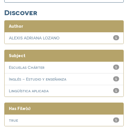
Discover
Author
ALEXIS ADRIANA LOZANO
1
Subject
Escuelas Chárter
1
Inglés – Estudio y enseñanza
1
Lingüística aplicada
1
Has File(s)
true
1