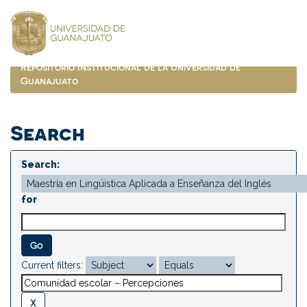
Skip
navigation
Repositorio Institucional de la Universidad de
Guanajuato
Search
Search:
for
Current filters: