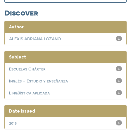
Discover
Author
ALEXIS ADRIANA LOZANO
1
Subject
Escuelas Chárter
1
Inglés – Estudio y enseñanza
1
Lingüística aplicada
1
Date issued
2018
1