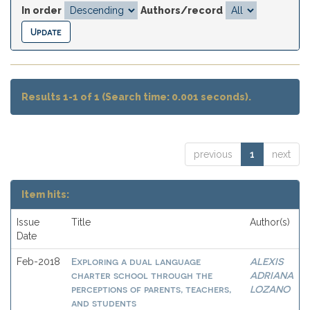
In order
Authors/record
Results 1-1 of 1 (Search time: 0.001 seconds).
previous
1
next
Item hits:
Issue
Title
Author(s)
Date
Exploring a dual language
ALEXIS
Feb-2018
charter school through the
ADRIANA
perceptions of parents, teachers,
LOZANO
and students