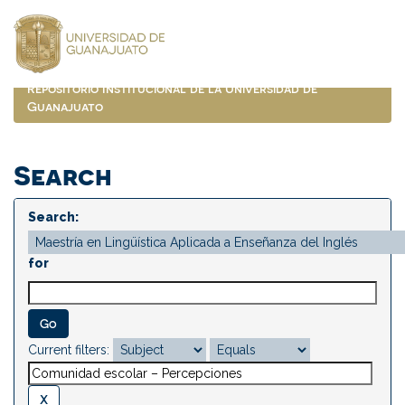
Skip
navigation
Repositorio Institucional de la Universidad de
Guanajuato
Search
Search:
for
Current filters: