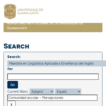
Skip
navigation
Repositorio Institucional de la Universidad de
Guanajuato
Search
Search:
for
Current filters: