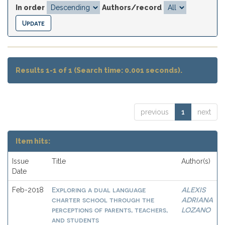
In order
Authors/record
Results 1-1 of 1 (Search time: 0.001 seconds).
previous
1
next
Item hits:
Issue
Title
Author(s)
Date
Exploring a dual language
ALEXIS
Feb-2018
charter school through the
ADRIANA
perceptions of parents, teachers,
LOZANO
and students