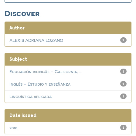
Discover
Author
ALEXIS ADRIANA LOZANO
1
Subject
Educación bilingüe – California, ...
1
Inglés – Estudio y enseñanza
1
Lingüística aplicada
1
Date issued
2018
1