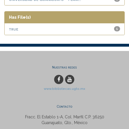
Has File(s)
true
1
Nuestras redes
www.bibliotecas.ugto.mx
Contacto
Fracc. El Establo 1-A, Col. Marfil C.P. 36250
Guanajuato, Gto., México