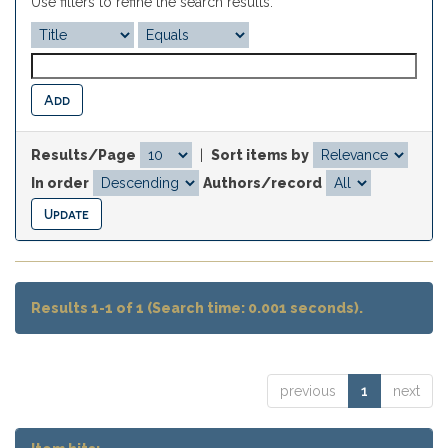
Use filters to refine the search results.
Results/Page
|
Sort items by
In order
Authors/record
Results 1-1 of 1 (Search time: 0.001 seconds).
previous
1
next