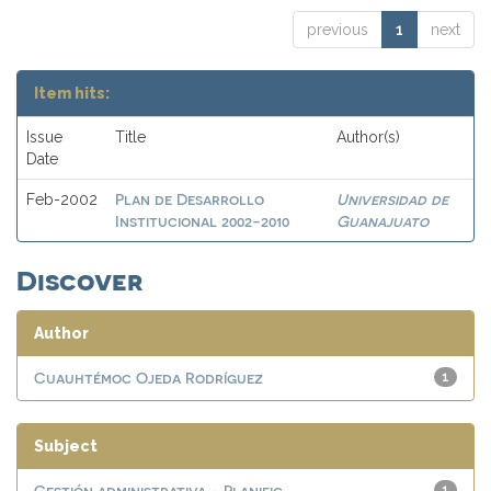
previous
1
next
Item hits:
Issue
Title
Author(s)
Date
Plan de Desarrollo
Universidad de
Feb-2002
Institucional 2002-2010
Guanajuato
Discover
Author
Cuauhtémoc Ojeda Rodríguez
1
Subject
Gestión administrativa - Planific...
1