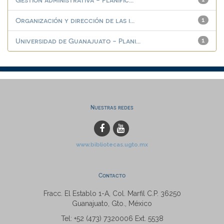
Organización y dirección de las i...
1
Universidad de Guanajuato - Plani...
1
Nuestras redes
www.bibliotecas.ugto.mx
Contacto
Fracc. El Establo 1-A, Col. Marfil C.P. 36250
Guanajuato, Gto., México
Tel: +52 (473) 7320006 Ext. 5538