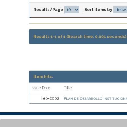
Results/Page
|
Sort items by
Results 1-1 of 1 (Search time: 0.001 seconds)
Item hits:
Issue Date
Title
Plan de Desarrollo Instituciona
Feb-2002