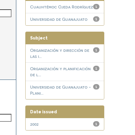
Cuauhtémoc Ojeda Rodríguez
1
Universidad de Guanajuato
1
Subject
Organización y dirección de
1
las i...
Organización y planificación
1
de l...
Universidad de Guanajuato -
1
Plani...
Date issued
2002
1