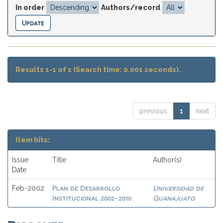
In order
Authors/record
Results 1-1 of 1 (Search time: 0.001 seconds).
previous
1
next
Item hits:
Issue
Title
Author(s)
Date
Plan de Desarrollo
Universidad de
Feb-2002
Institucional 2002-2010
Guanajuato