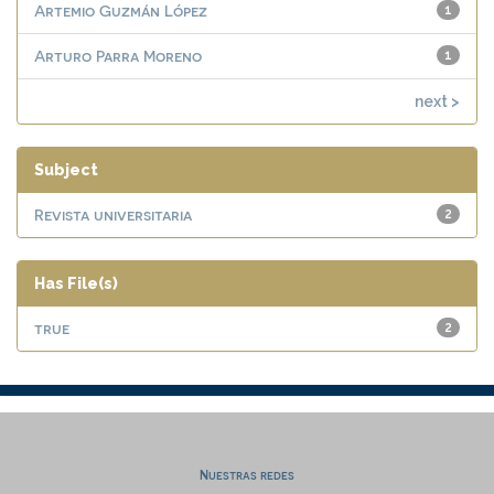
Artemio Guzmán López
1
Arturo Parra Moreno
1
next >
Subject
Revista universitaria
2
Has File(s)
true
2
Nuestras redes