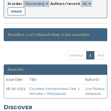
In order
Authors/record
Results 1-1 of 1 (Search time: 0.001 seconds).
previous
1
next
Item hits:
Issue Date
Title
Author(s)
Colmena Universitaria Cien. 2.
Luis Rionda
18-Jul-2023
Historia y Personajes
Arreguín
Discover