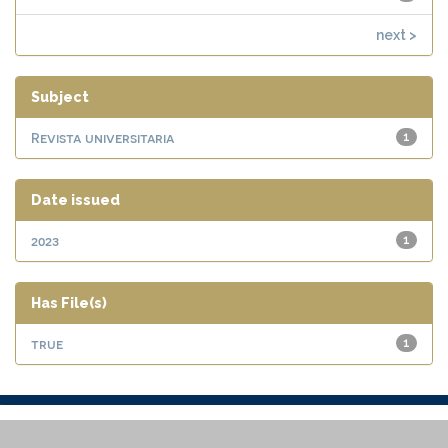
next >
Subject
Revista universitaria
1
Date issued
2023
1
Has File(s)
true
1