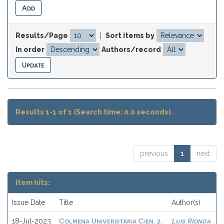
Results/Page
|
Sort items by
In order
Authors/record
Results 1-1 of 1 (Search time: 0.0 seconds).
previous
1
next
Item hits:
Issue Date
Title
Author(s)
Colmena Universitaria Cien. 2.
Luis Rionda
18-Jul-2023