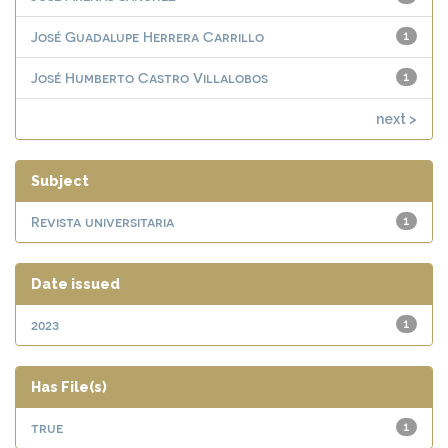
José Guadalupe Herrera Carrillo
1
José Humberto Castro Villalobos
1
next >
Subject
Revista universitaria
1
Date issued
2023
1
Has File(s)
true
1