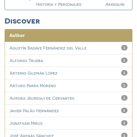
Historia y Personajes
Arreguín
Discover
Author
Agustín Basave Fernández del Valle
1
Alfonso Trueba
1
Artemio Guzmán López
1
Arturo Parra Moreno
1
Aurora Jáuregui de Cervantes
1
Javier Paláu Hernández
1
Jonathan Mirus
1
José Arenas Sánchez
1