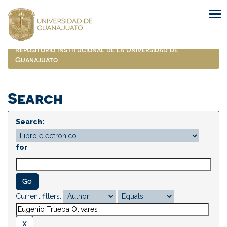
Skip
navigation
Repositorio Institucional de la Universidad de
Guanajuato
Search
Search:
for
Current filters: