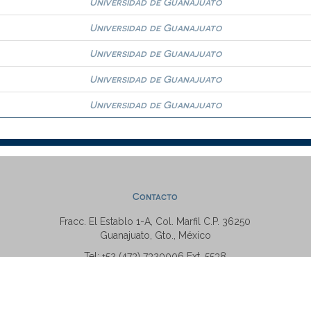
Universidad de Guanajuato
Universidad de Guanajuato
Universidad de Guanajuato
Universidad de Guanajuato
Universidad de Guanajuato
Contacto
Fracc. El Establo 1-A, Col. Marfil C.P. 36250
Guanajuato, Gto., México
Tel: +52 (473) 7320006 Ext. 5538
repositorio@ugto.mx