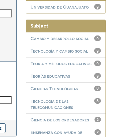
Universidad de Guanajuato
9
Subject
Cambio y desarrollo social
9
Tecnología y cambio social
9
Teoría y métodos educativos
9
Teorías educativas
9
Ciencias Tecnológicas
8
Tecnología de las
8
telecomunicaciones
Ciencia de los ordenadores
2
Enseñanza con ayuda de
2