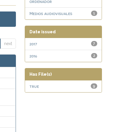
ordenador
Medios audiovisuales
1
Date issued
next
2017
7
2016
2
Has File(s)
true
9