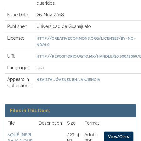
queridos.
Issue Date:
26-Nov-2018
Publisher:
Universidad de Guanajuato
http://creativecommons.org/licenses/by-nc-
License:
nd/4.0
http://repositorio.ugto.mx/handle/20.500.12059/
URI:
Language:
spa
Revista Jóvenes en la Ciencia
Appears in
Collections:
Files in This Item:
File
Description
Size
Format
¿QUÉ INSPI
227.14
Adobe
View/Open
RA Y A QUE