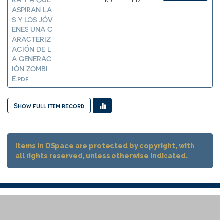
kB
PDF
ASPIRAN LA
S Y LOS JÓV
ENES UNA C
ARACTERIZ
ACIÓN DE L
A GENERAC
IÓN ZOMBI
E.pdf
Show full item record
Items in DSpace are protected by copyright, with
all rights reserved, unless otherwise indicated.