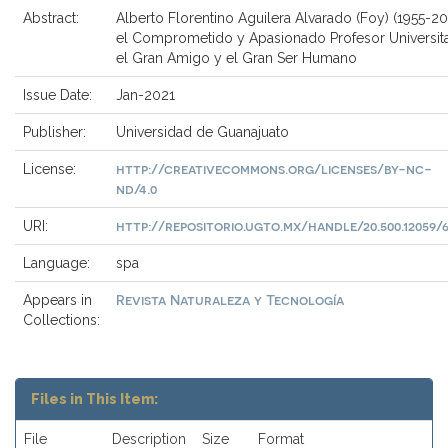
Abstract:
Alberto Florentino Aguilera Alvarado (Foy) (1955-20
el Comprometido y Apasionado Profesor Universita
el Gran Amigo y el Gran Ser Humano
Issue Date:
Jan-2021
Publisher:
Universidad de Guanajuato
http://creativecommons.org/licenses/by-nc-
License:
nd/4.0
http://repositorio.ugto.mx/handle/20.500.12059/
URI:
Language:
spa
Revista Naturaleza y Tecnología
Appears in
Collections:
Files in This Item:
File
Description
Size
Format