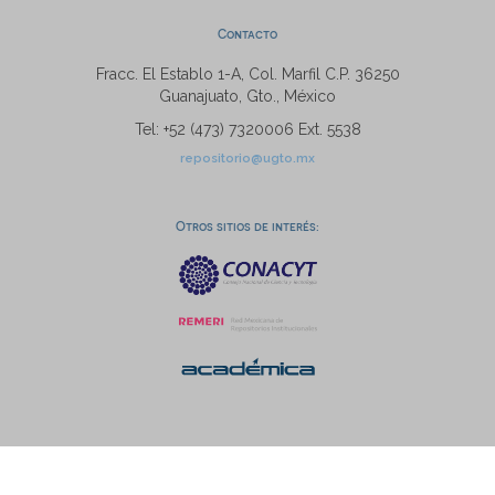
Contacto
Fracc. El Establo 1-A, Col. Marfil C.P. 36250
Guanajuato, Gto., México
Tel: +52 (473) 7320006 Ext. 5538
repositorio@ugto.mx
Otros sitios de interés: