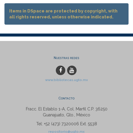
Items in DSpace are protected by copyright, with
all rights reserved, unless otherwise indicated.
Nuestras redes
www.bibliotecas.ugto.mx
Contacto
Fracc. El Establo 1-A, Col. Marfil C.P. 36250
Guanajuato, Gto., México
Tel: +52 (473) 7320006 Ext. 5538
repositorio@ugto.mx