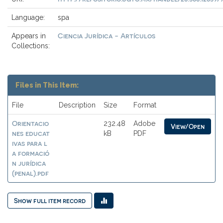
Language:
spa
Ciencia Jurídica - Artículos
Appears in
Collections:
Files in This Item:
File
Description
Size
Format
Orientacio
232.48
Adobe
View/Open
nes educat
kB
PDF
ivas para l
a formació
n jurídica
(penal).pdf
Show full item record