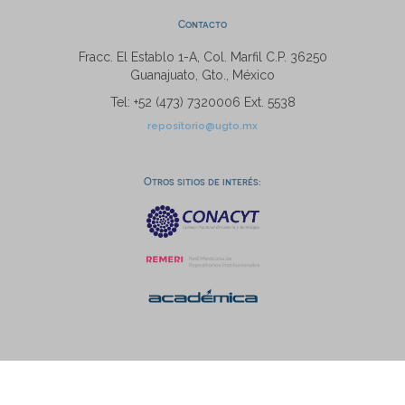
Contacto
Fracc. El Establo 1-A, Col. Marfil C.P. 36250
Guanajuato, Gto., México
Tel: +52 (473) 7320006 Ext. 5538
repositorio@ugto.mx
Otros sitios de interés: