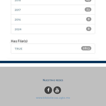
2017
23
2016
8
2024
8
Has File(s)
true
1613
Nuestras redes
www.bibliotecas.ugto.mx