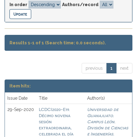
In order
Authors/record
Results 1-1 of 1 (Search time: 0.0 seconds).
previous
1
next
Item hits:
Issue Date
Title
Author(s)
LCDCI2020-E19.
Universidad de
29-Sep-2020
Décimo novena
Guanajuato.
sesión
Campus León.
extraordinaria,
División de Ciencias
celebrada el día
e Ingenierías.