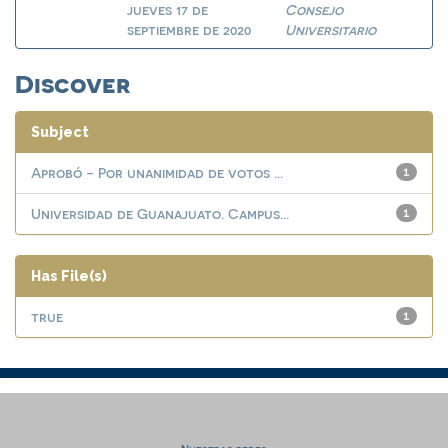
jueves 17 de
Consejo
septiembre de 2020
Universitario
Discover
Subject
Aprobó - Por unanimidad de votos ...
1
Universidad de Guanajuato. Campus...
1
Has File(s)
true
1