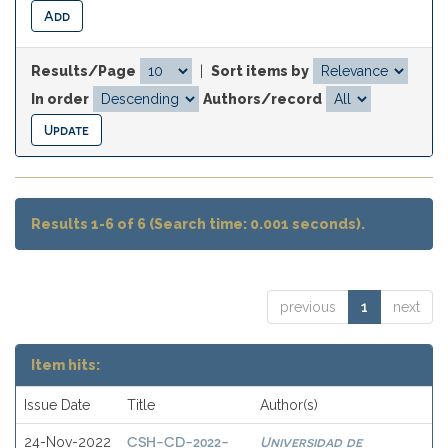
Results/Page
|
Sort items by
In order
Authors/record
Results 1-6 of 6 (Search time: 0.001 seconds).
previous
1
next
Item hits:
Issue Date
Title
Author(s)
CSH-CD-2022-
Universidad de
24-Nov-2022