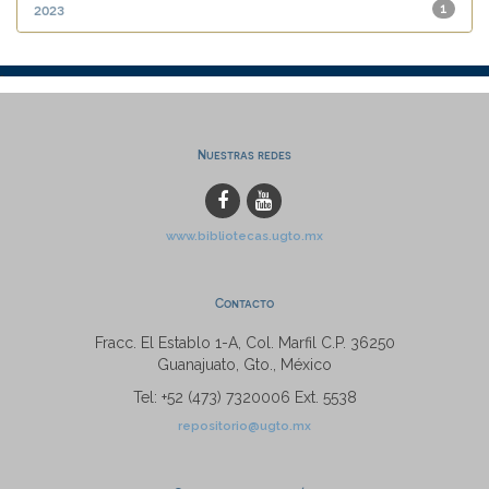
2023
1
Nuestras redes
www.bibliotecas.ugto.mx
Contacto
Fracc. El Establo 1-A, Col. Marfil C.P. 36250
Guanajuato, Gto., México
Tel: +52 (473) 7320006 Ext. 5538
repositorio@ugto.mx