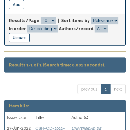
Results/Page
|
Sort items by
In order
Authors/record
Results 1-1 of 1 (Search time: 0.001 seconds).
previous
1
next
Item hits:
Issue Date
Title
Author(s)
CSH-CD-2022-
Universidad de
27-Jun-2022