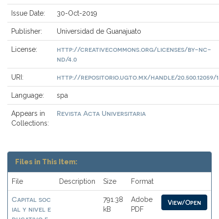
Issue Date:
30-Oct-2019
Publisher:
Universidad de Guanajuato
http://creativecommons.org/licenses/by-nc-
License:
nd/4.0
http://repositorio.ugto.mx/handle/20.500.12059/1
URI:
Language:
spa
Revista Acta Universitaria
Appears in
Collections:
Files in This Item:
File
Description
Size
Format
Capital soc
791.38
Adobe
View/Open
ial y nivel e
kB
PDF
ducativo e